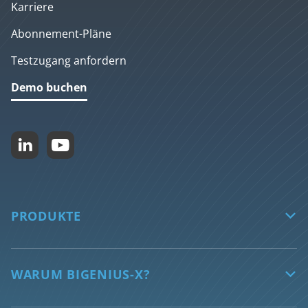
Karriere
Abonnement-Pläne
Testzugang anfordern
Demo buchen


PRODUKTE

biGENIUS-X
Features
WARUM BIGENIUS-X?

Unterstützte Technologien
Sichern Sie die Zukunft Ihrer Daten