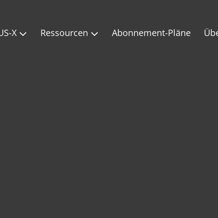
US-X
Ressourcen
Abonnement-Pläne
Üb

